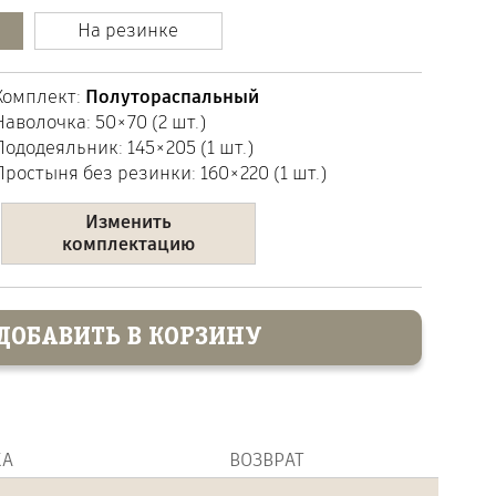
Выбрать количество:
На резинке
Комплект:
Полутораспальный
Наволочка:
50×70
(
2
шт.)
Пододеяльник:
145×205
(
1
шт.)
Простыня
без резинки
:
160×220
(1 шт.)
Изменить
комплектацию
ДОБАВИТЬ В КОРЗИНУ
КА
ВОЗВРАТ