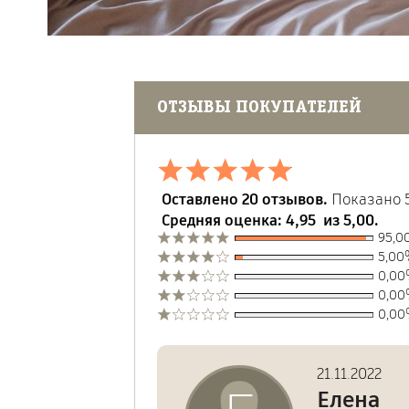
ОТЗЫВЫ ПОКУПАТЕЛЕЙ
Поставьте нам оценку
Оставлено 20 отзывов.
Показано 5
Средняя оценка: 4,95 из 5,00.
95,0
Укажите ваше 
5,00
0,00
0,00
Загрузите аватар при
0,00
желании
Адрес электрон
устраиваем ма
21.11.2022
Елена