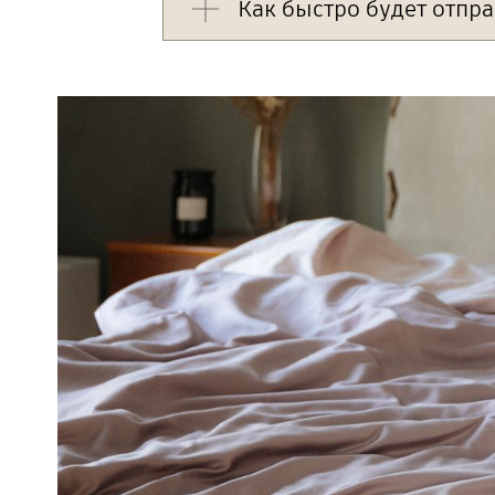
Как быстро будет отпра
Поскольку в нашем интернет-маг
cookie в вашем браузере. Срок х
cookie автоматиченски продлевае
Иногда нужный комплект может 
или вы самостоятельно почистил
следующий день. Но, как правило,
Поэтому, если вы добавляли то
зависимости от загруженности.
информация. Если вы зайдёте на н
Если вам товар нужен срочно, н
заказ. В таком случае мы сошьём
выдаче при самовывозе. Эта ус
соответствующий пункт при запо