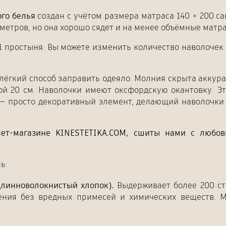
го белья
создан с учётом размера матраса 140 × 200 с
иметров, но она хорошо сядет и на менее объёмные матр
 1 простыня. Вы можете изменить количество наволоче
ёгкий способ заправить одеяло. Молния скрыта аккура
ой 20 см. Наволочки имеют оксфордскую окантовку. Э
а — просто декоративный элемент, делающий наволочк
нет-магазине KINESTETIKA.COM, сшиты нами с любо
ь:
длинноволокнистый хлопок).
Выдерживает более 200 ст
тения без вредных примесей и химических веществ. М