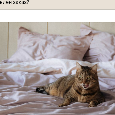
влен заказ?
азине нет регистрации, данные о состоянии корзины
ранения — 30 дней. Но если вы время от времени заход
тся. Таким образом, данные корзины могут быть стёр
оказаться на складе нашего интернет-магазина. В т
и файлы cookie на башем браузере. У каждого брау
 мы шьём бельё после получения оплаты. Это может зан
вары в корзину, используя какой-либо браузер, то 
аш сайт через другой браузер, корзина окажется пустой
апример для подарка к определённой дате, то имеет
 комплект в течение одного рабочего дня и оператив
луга платная (10% от стоимости заказа). Чтобы о
лнении формы.