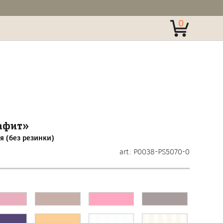
0
.
афит»
я (без резинки)
art.: P0038-PS5070-0