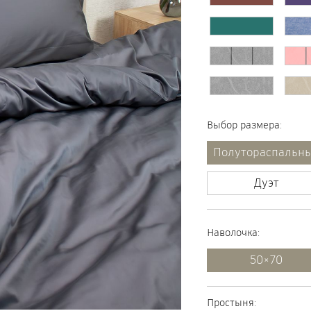
Выбор размера:
Полутораспальн
Дуэт
Пододеяльник:
Наволочка:
145×205
50×70
180×200
Выбрать количество:
Простыня: