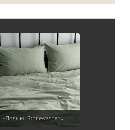
«Полынь Stonewashed»