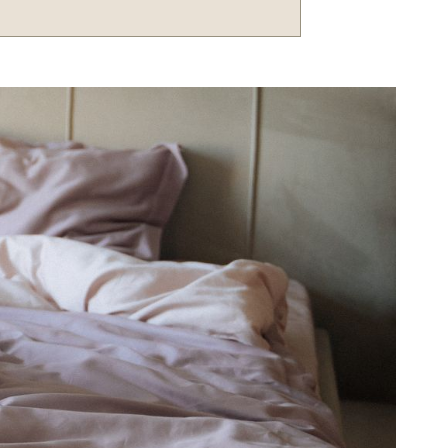
 хранятся в «знаменитых» файлах
ите на наш сайт, то жизнь файлов
ты, если вышло время их хранения
аком случае мы отправим его на
зера своё хранилище информации.
ять от 2 до 7 календарных дней, в
именно в нём и будет храниться
.
ся возможность оформить срочный
но отправим его или подготовим к
формить срочный заказ отметьте