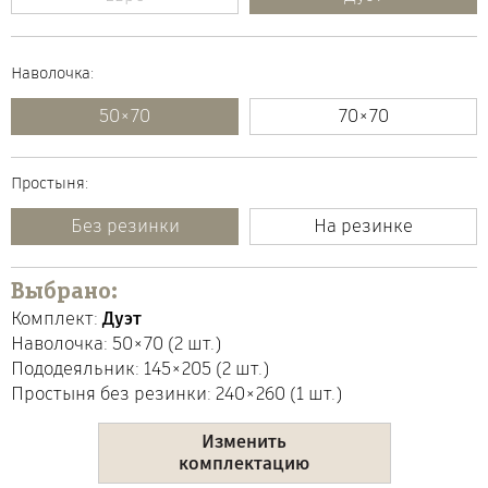
Пододеяльник:
Наволочка:
145×205
50×70
150×200
70×70
175×205
180×200
Выбрать количество:
Простыня:
200×200
200×220
Без резинки
На резинке
Выбрать количество:
Выбрано:
Комплект:
Дуэт
Наволочка:
50×70
(
2
шт.)
Пододеяльник:
145×205
(
2
шт.)
Простыня
без резинки
:
240×260
(1 шт.)
Изменить
комплектацию