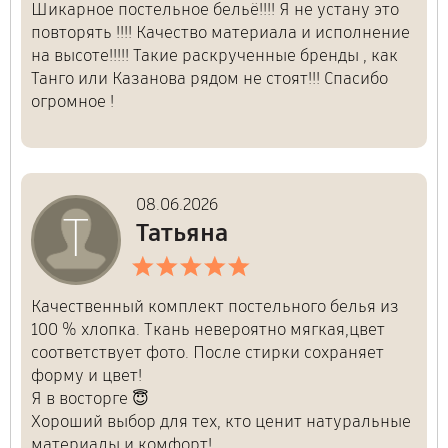
Шикарное постельное бельё!!!! Я не устану это
повторять !!!! Качество материала и исполнение
на высоте!!!!! Такие раскрученные бренды , как
Танго или Казанова рядом не стоят!!! Спасибо
огромное !
08.06.2026
Т
Татьяна
Нажимая на кнопку, я даю своё согласие
на обработку персональных данных и
Качественный комплект постельного белья из
соглашаюсь с условиями
политики
100 % хлопка. Ткань невероятно мягкая,цвет
конфиденциальности
соответствует фото. После стирки сохраняет
форму и цвет!
Отправить
Я в восторге 😇
Хороший выбор для тех, кто ценит натуральные
материалы и комфорт!