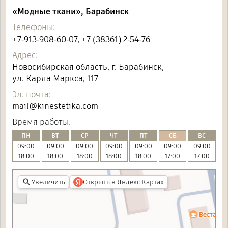
«Модные ткани», Барабинск
Телефоны:
+7‑913‑908‑60‑07
,
+7 (38361) 2‑54‑76
Адрес:
Новосибирская область, г. Барабинск,
ул. Карла Маркса, 117
Эл. почта:
mail@kinestetika.com
Время работы:
ПН
ВТ
СР
ЧТ
ПТ
СБ
ВС
09:00
09:00
09:00
09:00
09:00
09:00
09:00
18:00
18:00
18:00
18:00
18:00
17:00
17:00
Увеличить
Открыть в Яндекс Картах