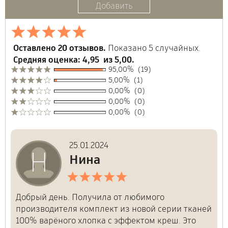
Добавить
другой браузер, корзина окажется пустой.
подготовим к выдаче при самовывозе. Эта услуга
платная (10% от стоимости заказа). Чтобы
Поставьте нам оценку
оформить срочный заказ отметьте
соответствующий пункт при заполнении формы.
Оставлено 20 отзывов.
Показано 5 случайных.
Средняя оценка: 4,95 из 5,00.
95,00% (19)
5,00% (1)
0,00% (0)
0,00% (0)
Загрузите аватар при
0,00% (0)
желании
25.01.2024
Н
Укажите ваше имя, или имя и фамилию, или никнейм
Нина
Адрес электронной почты не публикуется, он будет
Добрый день. Получила от любимого
использован лишь для ответа администратора. Также мы
производителя комплект из новой серии тканей
не устраиваем массовые рассылки.
100% варёного хлопка с эффектом креш. Это